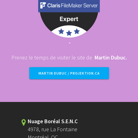
*
Prenez le temps de visiter le site de
Martin Dubuc.
MARTIN DUBUC / PROJEKTION.CA
Nuage Boréal S.E.N.C
4978, rue La Fontaine
Montréal, QC